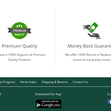
Premium Quality
Money Back Guaran
eal in 100% Organice & Premium
We offer 100% Refund or Replac
Quality Products
incase of any quality issues.
lty Program
Herbs Index
Shipping & Returns
Contact Us
5
Download Our App
Co