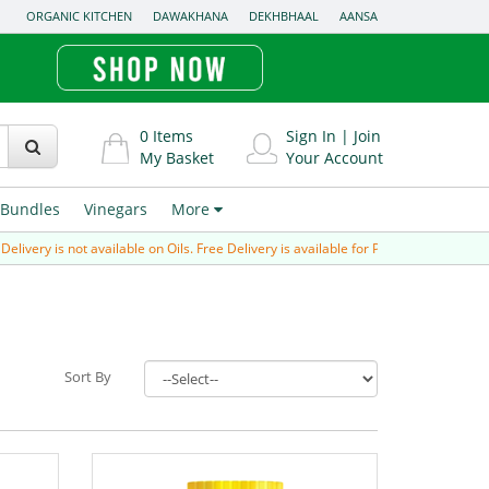
ORGANIC KITCHEN
DAWAKHANA
DEKHBHAAL
AANSA
0
Items
Sign In
|
Join
My Basket
Your Account
Bundles
Vinegars
More
is not available on Oils. Free Delivery is available for Prepaid order (paid via Ban
Sort By