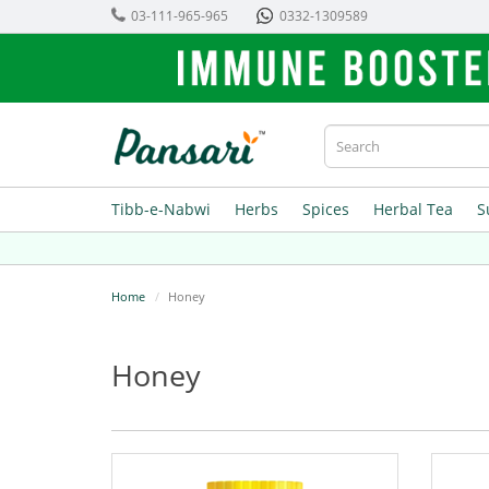
03-111-965-965
0332-1309589
Tibb-e-Nabwi
Herbs
Spices
Herbal Tea
S
Home
Honey
Honey