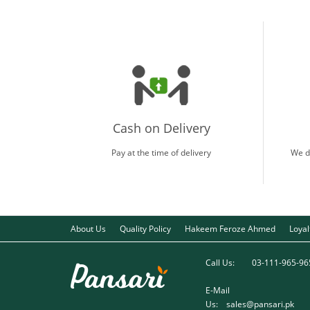
Cash on Delivery
Pay at the time of delivery
We d
About Us
Quality Policy
Hakeem Feroze Ahmed
Loya
Call Us:
03-111-965-96
E-Mail
Us:
sales@pansari.pk