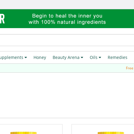
upplements
Honey
Beauty Arena
Oils
Remedies
Free Delivery 