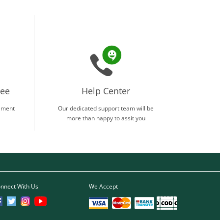
tee
Help Center
ement
Our dedicated support team will be
more than happy to assit you
nnect With Us
We Accept